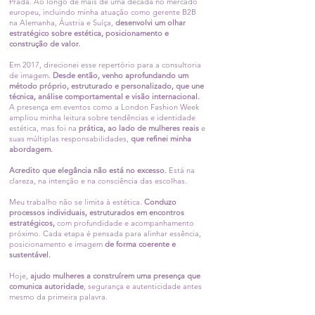
Prada. Ao longo de mais de uma década no mercado
europeu, incluindo minha atuação como gerente B2B
na Alemanha, Áustria e Suíça,
desenvolvi um olhar
estratégico sobre estética, posicionamento e
construção de valor.
Em 2017, direcionei esse repertório para a consultoria
de imagem.
Desde então, venho aprofundando um
método próprio, estruturado e personalizado, que une
técnica, análise comportamental e visão internacional.
A presença em eventos como a London Fashion Week
ampliou minha leitura sobre tendências e identidade
estética, mas foi na
prática, ao lado de mulheres reais
e
suas múltiplas responsabilidades,
que refinei minha
abordagem.
Acredito que elegância não está no excesso.
Está na
clareza, na intenção e na consciência das escolhas.
Meu trabalho não se limita à estética.
Conduzo
processos individuais, estruturados em encontros
estratégicos,
com profundidade e acompanhamento
próximo. Cada etapa é pensada para alinhar essência,
posicionamento e imagem
de forma coerente e
sustentável.
Hoje,
ajudo mulheres a construírem uma presença que
comunica autoridade
, segurança e autenticidade antes
mesmo da primeira palavra.