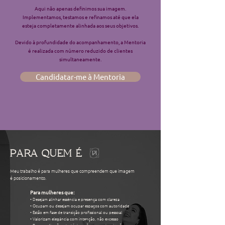
Aqui não apenas definimos sua imagem.
Implementamos, testamos e refinamos até que ela
esteja completamente alinhada aos seus objetivos.
Devido à profundidade do acompanhamento, a Mentoria
é realizada com número reduzido de clientes
simultaneamente.
Candidatar-me à Mentoria
PARA QUEM É
Meu trabalho é para mulheres que compreendem que imagem
é posicionamento.
Para mulheres que:
• Desejam alinhar essência e presença com clareza
• Ocupam ou desejam ocupar espaços com autoridade
• Estão em fase de transição profissional ou pessoal
• Valorizam elegância com intenção, não excesso