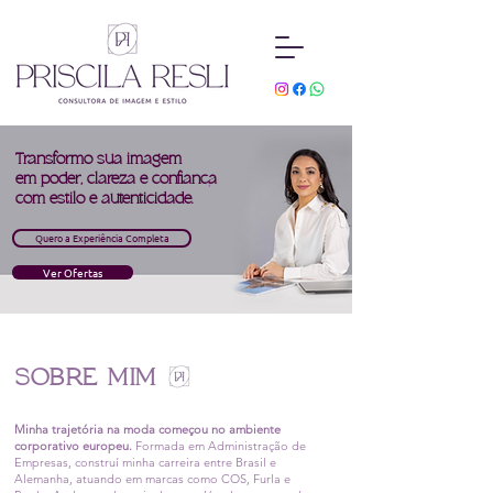
Transformo sua imagem
em poder, clareza e confianca
,
com estilo e autenticidade.
Quero a Experiência Completa
Ver Ofertas
SOBRE MIM
Minha trajetória na moda começou no ambiente
corporativo europeu.
Formada em Administração de
Empresas, construí minha carreira entre Brasil e
Alemanha, atuando em marcas como COS, Furla e