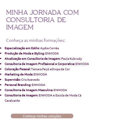
MINHA JORNADA COM
CONSULTORIA DE
IMAGEM
Conheça as minhas formações:
Especialização em Estilo:
Aysha Corrêa
Produção de Moda e Styling:
ENMODA
Atualização em Consultoria de Imagem:
Paula Kubrusly
Consultoria de Imagem Profissional e Corporativa:
ENMODA
Coloração Pessoal:
Tamara Feijó eDrops de Cor
Marketing de Moda:
ENMODA
Supervisão:
Cris Azevedo
Personal Branding:
ENMODA
Consultoria de Imagem Masculina:
ENMODA
Consultoria de Imagem:
ENMODA e Escola de Moda Cá
Cavalcante
Conheça minhas soluções