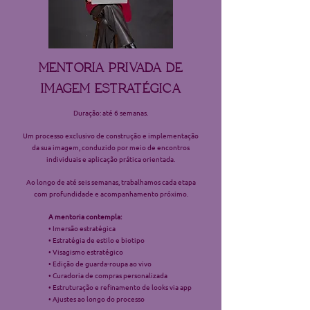
MENTORIA PRIVADA DE
IMAGEM ESTRATÉGICA
Duração: até 6 semanas.
Um processo exclusivo de construção e implementação
da sua imagem, conduzido por meio de encontros
individuais e aplicação prática orientada.
Ao longo de até seis semanas, trabalhamos cada etapa
com profundidade e acompanhamento próximo.
A mentoria contempla:
• Imersão estratégica
• Estratégia de estilo e biotipo
• Visagismo estratégico
• Edição de guarda-roupa ao vivo
• Curadoria de compras personalizada
• Estruturação e refinamento de looks via app
• Ajustes ao longo do processo