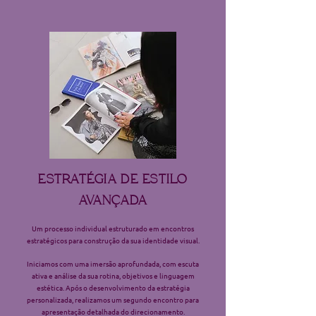
ESTRATÉGIA DE ESTILO
AVANÇADA
Um processo individual estruturado em encontros
estratégicos para construção da sua identidade visual.
Iniciamos com uma imersão aprofundada, com escuta
ativa e análise da sua rotina, objetivos e linguagem
estética. Após o desenvolvimento da estratégia
personalizada, realizamos um segundo encontro para
apresentação detalhada do direcionamento.