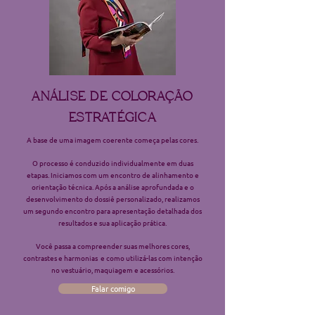
ANÁLISE DE COLORAÇÃO
ESTRATÉGICA
A base de uma imagem coerente começa pelas cores.
O processo é conduzido individualmente em duas
etapas. Iniciamos com um encontro de alinhamento e
orientação técnica. Após a análise aprofundada e o
desenvolvimento do dossiê personalizado, realizamos
um segundo encontro para apresentação detalhada dos
resultados e sua aplicação prática.
Você passa a compreender suas melhores cores,
contrastes e harmonias e como utilizá-las com intenção
no vestuário, maquiagem e acessórios.
Falar comigo